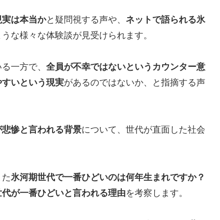
現実は本当か
と疑問視する声や、
ネットで語られる氷
ような様々な体験談が見受けられます。
いる一方で、
全員が不幸ではないというカウンター意
やすいという現実
があるのではないか、と指摘する声
が悲惨と言われる背景
について、世代が直面した社会
また
氷河期世代で一番ひどいのは何年生まれですか？
世代が一番ひどいと言われる理由
を考察します。