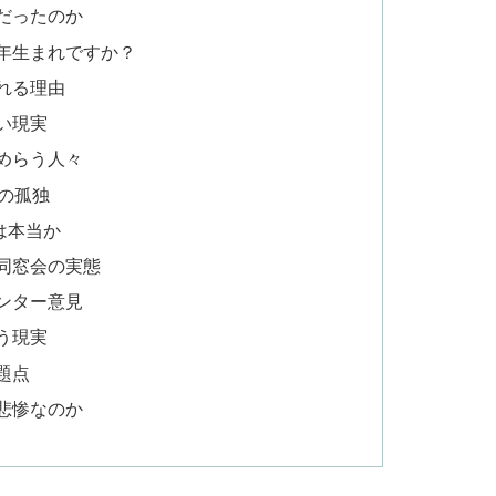
だったのか
年生まれですか？
れる理由
い現実
めらう人々
の孤独
は本当か
同窓会の実態
ンター意見
う現実
題点
悲惨なのか