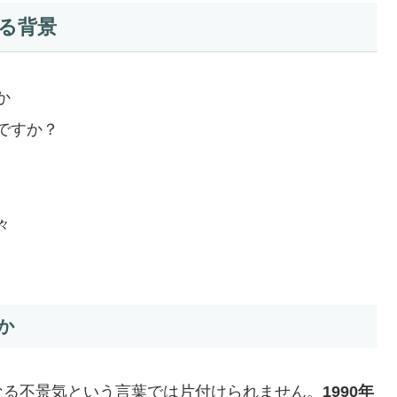
る背景
か
ですか？
々
か
なる不景気という言葉では片付けられません。
1990年