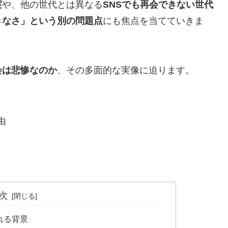
実
や、他の世代とは異なる
SNSでも再会できない世代
きなさ」という別の問題点
にも焦点を当てていきま
会は悲惨なのか
、その多面的な実像に迫ります。
由
次
れる背景