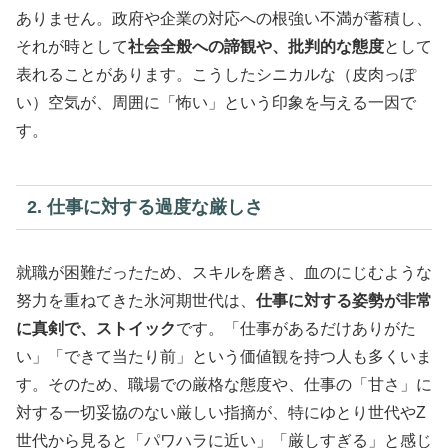
ありません。政府や企業の対応への根強い不満が蓄積し、
それが時として
社会全般への諦観や、批判的な態度
として
表れることがあります。こうしたシニカルな（皮肉っぽ
い）空気が、周囲に「怖い」という印象を与える一因で
す。
2. 仕事に対する過度な厳しさ
就職が困難だったため、スキルを磨き、血のにじむような
努力を重ねてきた氷河期世代は、
仕事に対する姿勢が非常
に真剣で、ストイック
です。「仕事があるだけありがた
い」「できて当たり前」という価値観を持つ人も多くいま
す。そのため、職場での厳格な態度や、仕事の「甘さ」に
対する一切妥協のない厳しい指摘が、特にゆとり世代やZ
世代から見ると「パワハラに近い」「厳しすぎる」と感じ