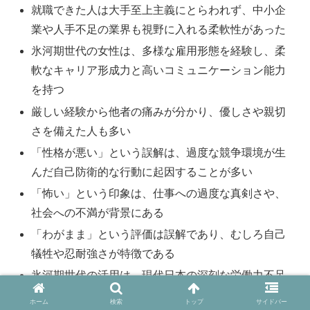
就職できた人は大手至上主義にとらわれず、中小企
業や人手不足の業界も視野に入れる柔軟性があった
氷河期世代の女性は、多様な雇用形態を経験し、柔
軟なキャリア形成力と高いコミュニケーション能力
を持つ
厳しい経験から他者の痛みが分かり、優しさや親切
さを備えた人も多い
「性格が悪い」という誤解は、過度な競争環境が生
んだ自己防衛的な行動に起因することが多い
「怖い」という印象は、仕事への過度な真剣さや、
社会への不満が背景にある
「わがまま」という評価は誤解であり、むしろ自己
犠牲や忍耐強さが特徴である
氷河期世代の活用は、現代日本の深刻な労働力不足
やスキル継承の課題解決につながる
ホーム
検索
トップ
サイドバー