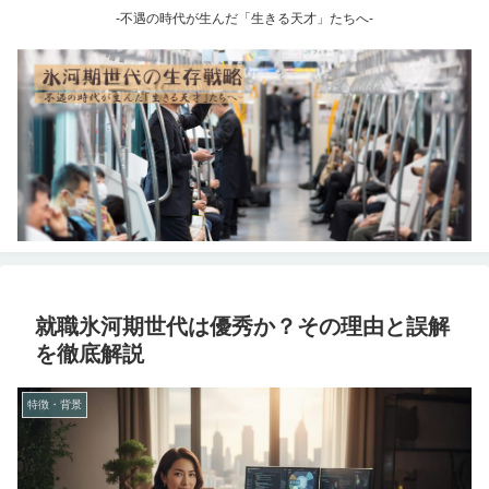
-不遇の時代が生んだ「生きる天才」たちへ-
就職氷河期世代は優秀か？その理由と誤解
を徹底解説
特徴・背景